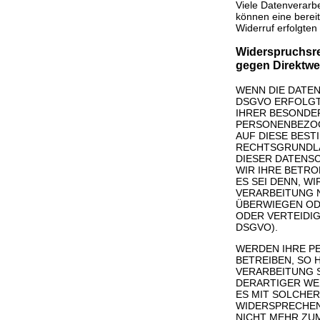
Viele Datenverarbe
können eine bereit
Widerruf erfolgten
Widerspruchsre
gegen Direktwe
WENN DIE DATEN
DSGVO ERFOLGT,
IHRER BESONDER
PERSONENBEZOG
AUF DIESE BEST
RECHTSGRUNDLA
DIESER DATENS
WIR IHRE BETR
ES SEI DENN, 
VERARBEITUNG N
ÜBERWIEGEN OD
ODER VERTEIDIG
DSGVO).
WERDEN IHRE P
BETREIBEN, SO 
VERARBEITUNG 
DERARTIGER WER
ES MIT SOLCHER
WIDERSPRECHEN
NICHT MEHR ZU